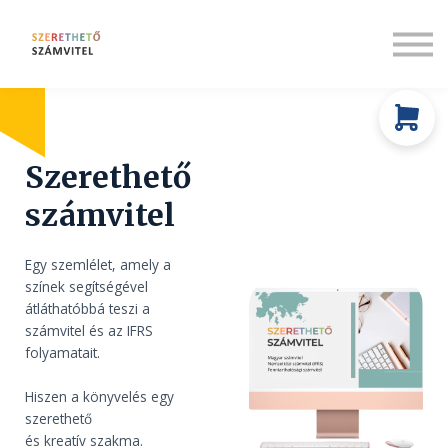
Rólunk
Társadalmi felelősségvállalás
Bejelentkezés
Regisztráció
Szerethető
számvitel
Egy szemlélet, amely a
színek segítségével
átláthatóbbá teszi a
számvitel és az IFRS
folyamatait.
Hiszen a könyvelés egy
szerethető
és kreatív szakma.