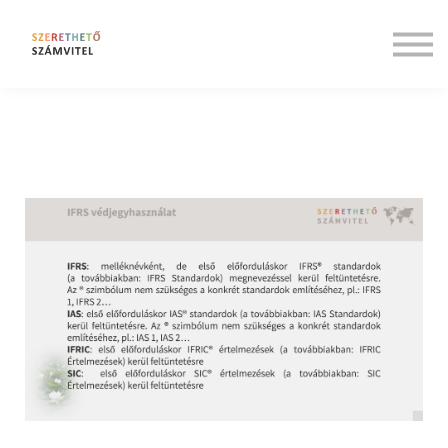
Rólunk
Társadalmi felelősségvállalás
Bejelentkezés
Regisztráció