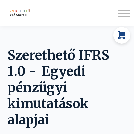
Rólunk
Társadalmi felelősségvállalás
Bejelentkezés
Regisztráció
Szerethető IFRS
1.0 - Egyedi
pénzügyi
kimutatások
alapjai