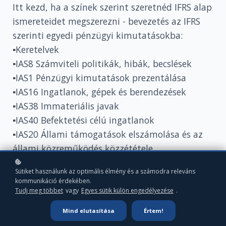
Itt kezd, ha a színek szerint szeretnéd IFRS alap
ismereteidet megszerezni - bevezetés az IFRS
szerinti egyedi pénzügyi kimutatásokba:
▪️Keretelvek
▪️IAS8 Számviteli politikák, hibák, becslések
▪️IAS1 Pénzügyi kimutatások prezentálása
▪️IAS16 Ingatlanok, gépek és berendezések
▪️IAS38 Immateriális javak
▪️IAS40 Befektetési célú ingatlanok
▪️IAS20 Állami támogatások elszámolása és az
állami közreműködés közzététele
▪️IAS23 Hitelfelvételi költségek
Sütiket használunk az optimális élmény és a számodra releváns
▪️IAS36 Eszközök értékvesztése
kommunikáció érdekében.
▪️IFRS5 Értékesítésre tartott befektetett
Tudj meg többet
vagy
Egyes sütik külön engedélyezése
.
eszközök
Mind elutasítása
Értem!
▪️IAS2 Készletek