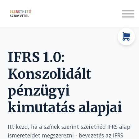
Rólunk
Társadalmi felelősségvállalás
Bejelentkezés
Regisztráció
IFRS 1.0:
Konszolidált
pénzügyi
kimutatás alapjai
Itt kezd, ha a színek szerint szeretnéd IFRS alap
ismereteidet megszerezni - bevezetés az IFRS