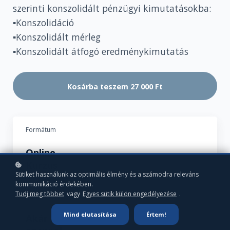
szerinti konszolidált pénzügyi kimutatásokba:
▪️Konszolidáció
▪️Konszolidált mérleg
▪️Konszolidált átfogó eredménykimutatás
Kosárba teszem
27 000 Ft
Formátum
Online
Kurzus
Sütiket használunk az optimális élmény és a számodra releváns
kommunikáció érdekében.
Tudj meg többet
vagy
Egyes sütik külön engedélyezése
.
Indulás
Mind elutasítása
Értem!
Akár