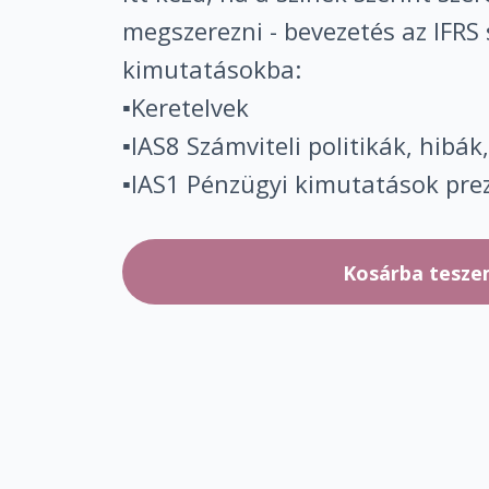
megszerezni - bevezetés az IFRS 
kimutatásokba:
▪️Keretelvek
▪️IAS8 Számviteli politikák, hibák
▪️IAS1 Pénzügyi kimutatások pre
Kosárba tesz