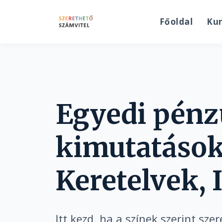
Főoldal
Ku
Egyedi pénz
kimutatások 
Keretelvek, 
Itt kezd, ha a színek szerint sze