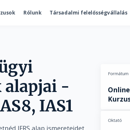
rzusok
Rólunk
Társadalmi felelősségvállalás
ügyi
Formátum
alapjai -
Online
Kurzu
IAS8, IAS1
Oktató
retnéd IFRS alap ismereteidet