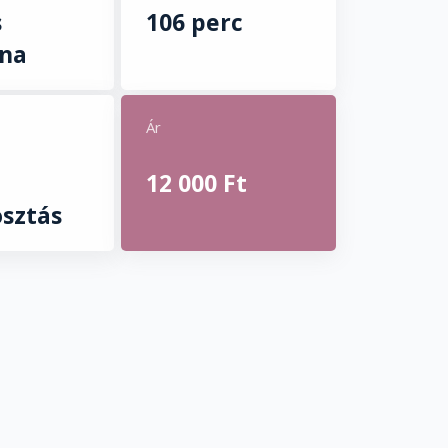
s
106 perc
ina
Ár
12 000 Ft
sztás