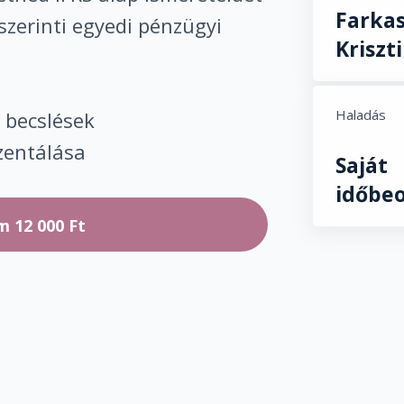
Farka
szerinti egyedi pénzügyi
Kriszt
Haladás
, becslések
zentálása
Saját
időbeo
em
12 000 Ft