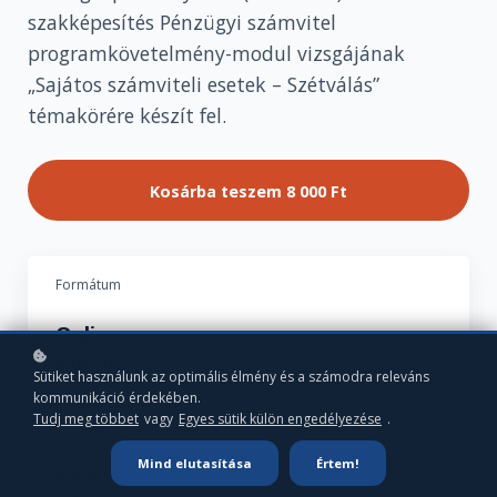
szakképesítés Pénzügyi számvitel
programkövetelmény-modul vizsgájának
„Sajátos számviteli esetek – Szétválás”
témakörére készít fel.
Kosárba teszem
8 000 Ft
Formátum
Online
Kurzus
Sütiket használunk az optimális élmény és a számodra releváns
kommunikáció érdekében.
Tudj meg többet
vagy
Egyes sütik külön engedélyezése
.
Indulás
Mind elutasítása
Értem!
Akár