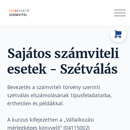
Rólunk
Társadalmi felelősségvállalás
Bejelentkezés
Regisztráció
Sajátos számviteli
esetek - Szétválás
Bevezetés a számviteli törvény szerinti
szétválás elszámolásának típusfeladataiba,
érthetően és példákkal.
A kurzus kifejezetten a „Vállalkozási
mérlegképes könyvelő” (04115002)