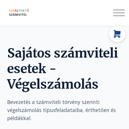
Rólunk
Társadalmi felelősségvállalás
Bejelentkezés
Regisztráció
Sajátos számviteli
esetek -
Végelszámolás
Bevezetés a számviteli törvény szerinti
végelszámolás típusfeladataiba, érthetően és
példákkal.