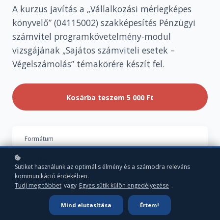
A kurzus javítás a „Vállalkozási mérlegképes
könyvelő” (04115002) szakképesítés Pénzügyi
számvitel programkövetelmény-modul
vizsgájának „Sajátos számviteli esetek –
Végelszámolás” témakörére készít fel.
Kosárba teszem
5 000 Ft
Formátum
Online
Sütiket használunk az optimális élmény és a számodra releváns
Kurzus
kommunikáció érdekében.
Tudj meg többet
vagy
Egyes sütik külön engedélyezése
.
Indulás
Mind elutasítása
Értem!