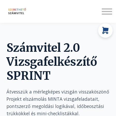
Rólunk
Társadalmi felelősségvállalás
Bejelentkezés
Regisztráció
Számvitel 2.0
Vizsgafelkészítő
SPRINT
Átvesszük a mérlegképes vizsgán visszaköszönő
Projekt elszámolás MINTA vizsgafeladatait,
pontszerző megoldási logikával, időbeosztási
trükkökkel és mini-checklistákkal.